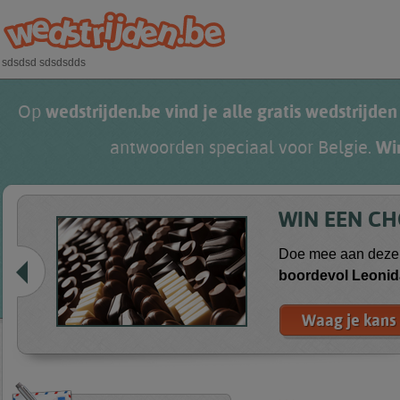
Overslaan en naar de algemene inhoud gaan
sdsdsd sdsdsdds
Op
wedstrijden.be vind je alle gratis wedstrijden
antwoorden speciaal voor Belgie.
Wi
WIN EEN C
Doe mee aan deze 
boordevol
Leonid
Waag je kans