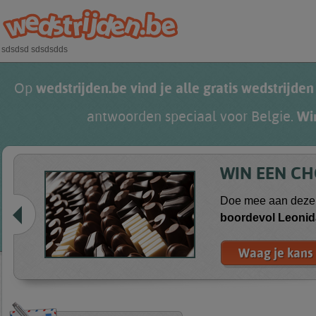
Overslaan en naar de algemene inhoud gaan
sdsdsd sdsdsdds
Op
wedstrijden.be vind je alle gratis wedstrijden
antwoorden speciaal voor Belgie.
Wi
WIN EEN C
Doe mee aan deze 
boordevol
Leonid
Waag je kans