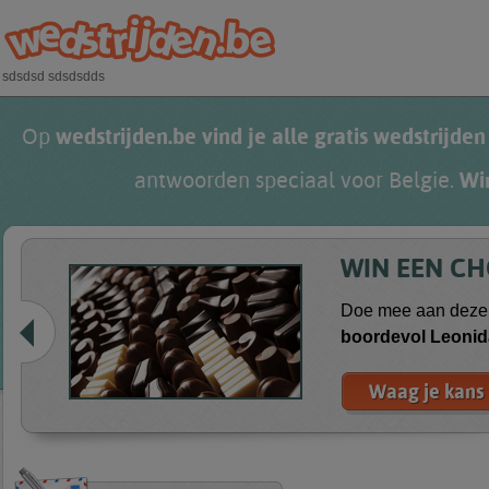
Overslaan en naar de algemene inhoud gaan
sdsdsd sdsdsdds
Op
wedstrijden.be vind je alle gratis wedstrijden
antwoorden speciaal voor Belgie.
Wi
WIN EEN C
Doe mee aan deze 
boordevol
Leonid
Waag je kans