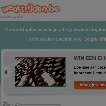
Overslaan en naar de algemene inhoud gaan
sdsdsd sdsdsdds
Op
wedstrijden.be vind je alle gratis wedstrijden
antwoorden speciaal voor Belgie.
Wi
WIN EEN C
Doe mee aan deze 
boordevol
Leonid
Waag je kans