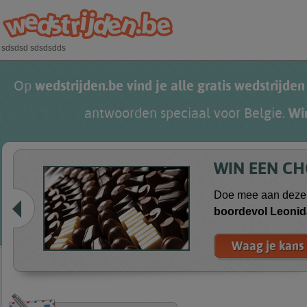
Overslaan en naar de algemene inhoud gaan
sdsdsd sdsdsdds
Op
wedstrijden.be vind je alle gratis wedstrijden
antwoorden speciaal voor Belgie.
Wi
WIN EEN C
Doe mee aan deze 
boordevol
Leonid
Waag je kans