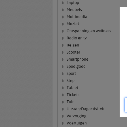
Laptop
Meubels
Multimedia
Muziek
Ontspanning en wellness
Radio en tv
Reizen
Scooter
Smartphone
Speelgoed
Sport
Step
Tablet
Tickets
Tuin
Uitstap/Dagactiviteit
Verzorging
Voertuigen