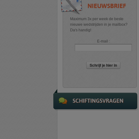
NIEUWSBRIEF
Maximum 3x per week de beste
nieuwe wedstrijden in je mailbox?
Da's handig!
E-mail :
Schrijf je hier in
SCHIFTINGSVRAGEN