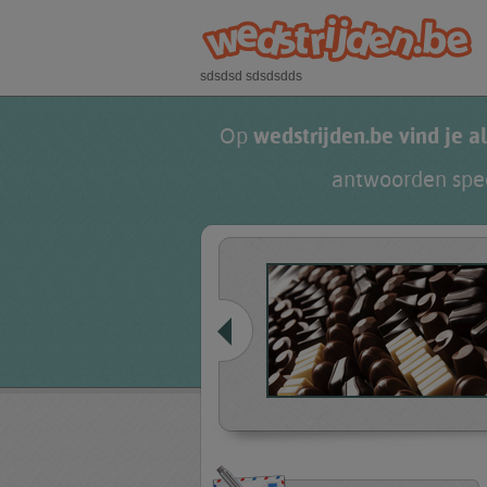
Overslaan en naar de algemene inhoud gaan
sdsdsd sdsdsdds
Op
wedstrijden.be vind je al
antwoorden spec