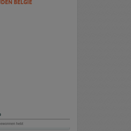
JDEN BELGIË
D
 gewonnen hebt