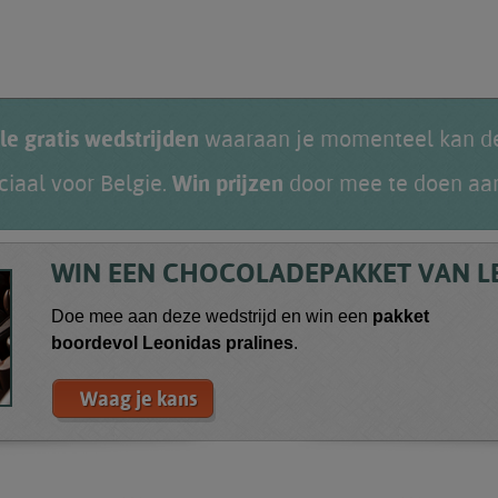
le gratis wedstrijden
waaraan je momenteel kan de
iaal voor Belgie.
Win prijzen
door mee te doen aan
WIN EEN CHOCOLADEPAKKET VAN L
Doe mee aan deze wedstrijd en win een
pakket
boordevol
Leonidas
pralines
.
Waag je kans