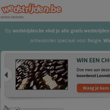
Overslaan en naar de algemene inhoud gaan
sdsdsd sdsdsdds
Op
wedstrijden.be vind je alle gratis wedstrijden
antwoorden speciaal voor Belgie.
Wi
WIN EEN C
Doe mee aan deze 
boordevol
Leonid
Waag je kans