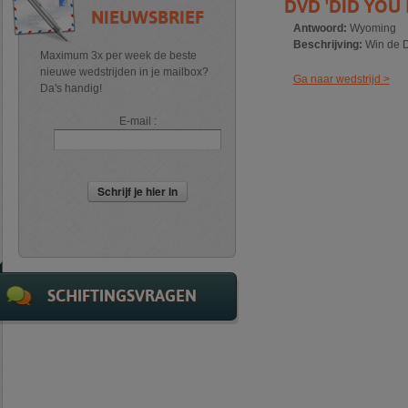
DVD 'DID YOU
NIEUWSBRIEF
Antwoord:
Wyoming
Beschrijving:
Win de D
Maximum 3x per week de beste
nieuwe wedstrijden in je mailbox?
Ga naar wedstrijd >
Da's handig!
E-mail :
Schrijf je hier in
SCHIFTINGSVRAGEN