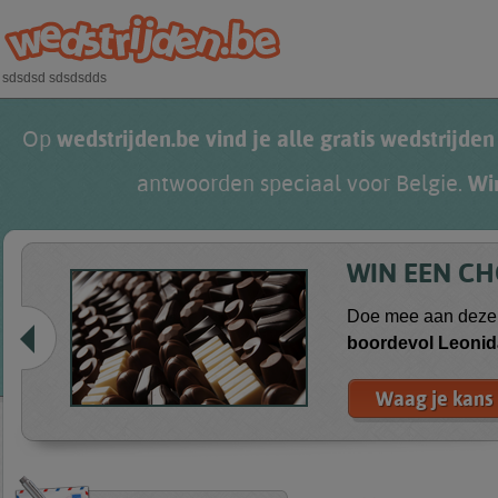
Overslaan en naar de algemene inhoud gaan
sdsdsd sdsdsdds
Op
wedstrijden.be vind je alle gratis wedstrijden
antwoorden speciaal voor Belgie.
Wi
WIN EEN C
Doe mee aan deze 
boordevol
Leonid
Waag je kans